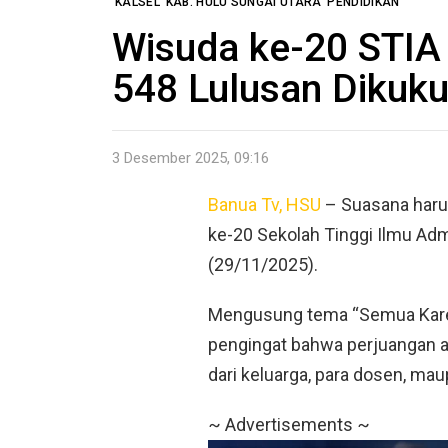
KALSEL
KAB. HULU SUNGAI UTARA
PENDIDIKAN
Wisuda ke-20 STIA
548 Lulusan Dikuk
3 Desember 2025, 09:16
Banua Tv, HSU
– Suasana haru
ke-20 Sekolah Tinggi Ilmu Admi
(29/11/2025).
Mengusung tema “Semua Karena
pengingat bahwa perjuangan aka
dari keluarga, para dosen, ma
~ Advertisements ~