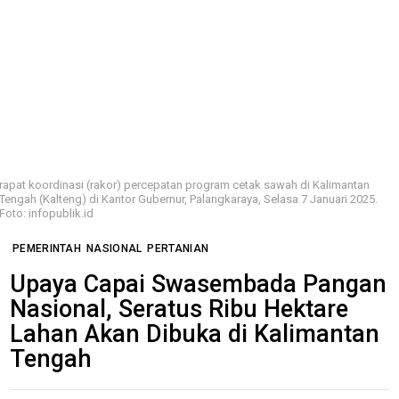
rapat koordinasi (rakor) percepatan program cetak sawah di Kalimantan
Tengah (Kalteng) di Kantor Gubernur, Palangkaraya, Selasa 7 Januari 2025.
Foto: infopublik.id
PEMERINTAH
NASIONAL
PERTANIAN
Upaya Capai Swasembada Pangan
Nasional, Seratus Ribu Hektare
Lahan Akan Dibuka di Kalimantan
Tengah