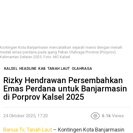
Kontingen Kota Banjarmasin mencatatkan sejarah manis dengan meraih
medali emas perdana pada ajang Pekan Olahraga Provinsi (Porprov)
Kalimantan Selatan 2025. Foto: MC Kalsel
KALSEL
HEADLINE
KAB. TANAH LAUT
OLAHRAGA
Rizky Hendrawan Persembahkan
Emas Perdana untuk Banjarmasin
di Porprov Kalsel 2025
24 Oktober 2025, 17:20
6.1k
Views
Banua Tv, Tanah Laut
– Kontingen Kota Banjarmasin