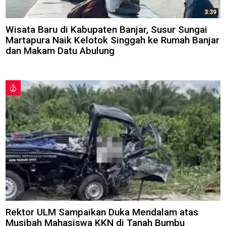
3:39
Wisata Baru di Kabupaten Banjar, Susur Sungai
Martapura Naik Kelotok Singgah ke Rumah Banjar
dan Makam Datu Abulung
Rektor ULM Sampaikan Duka Mendalam atas
Musibah Mahasiswa KKN di Tanah Bumbu