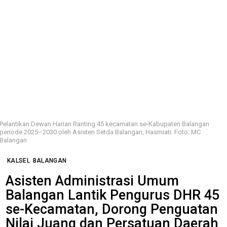
Pelantikan Dewan Harian Ranting 45 kecamatan se-Kabupaten Balangan
periode 2025–2030 oleh Asisten Setda Balangan, Hasmiati. Foto: MC
Balangan
KALSEL
BALANGAN
Asisten Administrasi Umum
Balangan Lantik Pengurus DHR 45
se-Kecamatan, Dorong Penguatan
Nilai Juang dan Persatuan Daerah