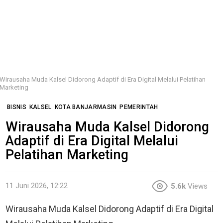
Wirausaha Muda Kalsel Didorong Adaptif di Era Digital Melalui Pelatihan
Marketing
BISNIS
KALSEL
KOTA BANJARMASIN
PEMERINTAH
Wirausaha Muda Kalsel Didorong
Adaptif di Era Digital Melalui
Pelatihan Marketing
11 Juni 2026, 12:22
5.6k
Views
Wirausaha Muda Kalsel Didorong Adaptif di Era Digital