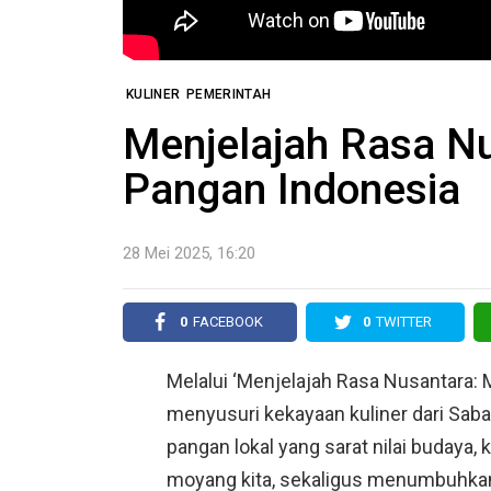
KULINER
PEMERINTAH
Menjelajah Rasa N
Pangan Indonesia
28 Mei 2025, 16:20
0
FACEBOOK
0
TWITTER
Melalui ‘Menjelajah Rasa Nusantara: M
menyusuri kekayaan kuliner dari Sa
pangan lokal yang sarat nilai budaya, 
moyang kita, sekaligus menumbuhkan 