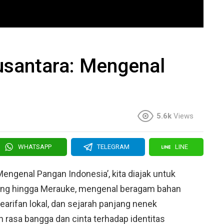
usantara: Mengenal
5.6k
Views
WHATSAPP
TELEGRAM
LINE
engenal Pangan Indonesia’, kita diajak untuk
bang hingga Merauke, mengenal beragam bahan
kearifan lokal, dan sejarah panjang nenek
rasa bangga dan cinta terhadap identitas