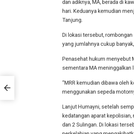
dan adiknya, MA, berada di kaw
hari. Keduanya kemudian me
Tanjung.
Di lokasi tersebut, rombongan
yang jumlahnya cukup banyak, 
Penasehat hukum menyebut M
sementara MA meninggalkan l
“MRR kemudian dibawa oleh k
dan
menggunakan sepeda motornya 
Lanjut Humayni, setelah semp
kedatangan aparat kepolisian,
dan 2 Sulingan. Di lokasi ters
perkelahian yang mengakibatk