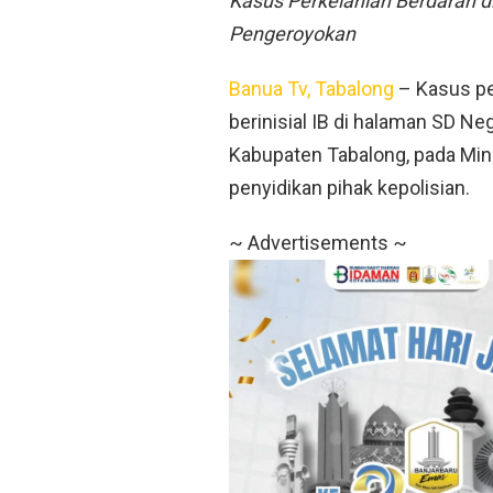
Kasus Perkelahian Berdarah d
Pengeroyokan
Banua Tv, Tabalong
– Kasus pe
berinisial IB di halaman SD N
Kabupaten Tabalong, pada Ming
penyidikan pihak kepolisian.
~ Advertisements ~