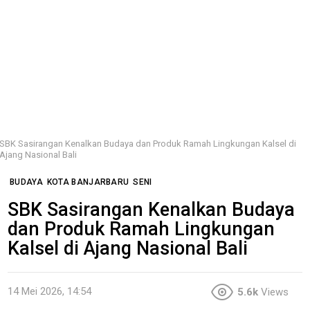
SBK Sasirangan Kenalkan Budaya dan Produk Ramah Lingkungan Kalsel di
Ajang Nasional Bali
BUDAYA
KOTA BANJARBARU
SENI
SBK Sasirangan Kenalkan Budaya
dan Produk Ramah Lingkungan
Kalsel di Ajang Nasional Bali
14 Mei 2026, 14:54
5.6k
Views