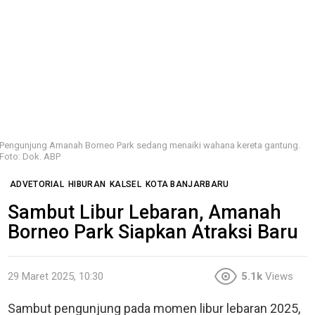
Pengunjung Amanah Borneo Park sedang menaiki wahana kereta gantung.
Foto: Dok. ABP
ADVETORIAL
HIBURAN
KALSEL
KOTA BANJARBARU
Sambut Libur Lebaran, Amanah
Borneo Park Siapkan Atraksi Baru
29 Maret 2025, 10:30
5.1k
Views
Sambut pengunjung pada momen libur lebaran 2025,