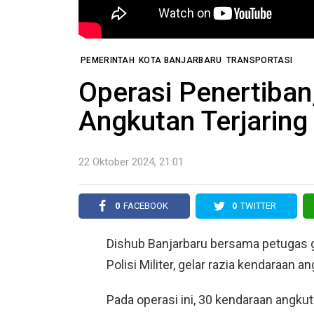
PEMERINTAH
KOTA BANJARBARU
TRANSPORTASI
Operasi Penertiban
Angkutan Terjaring 
22 Oktober 2024, 21:01
0
FACEBOOK
0
TWITTER
Dishub Banjarbaru bersama petugas g
Polisi Militer, gelar razia kendaraan a
Pada operasi ini, 30 kendaraan angkuta