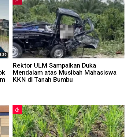
3:39
Rektor ULM Sampaikan Duka
ok
Mendalam atas Musibah Mahasiswa
am
KKN di Tanah Bumbu