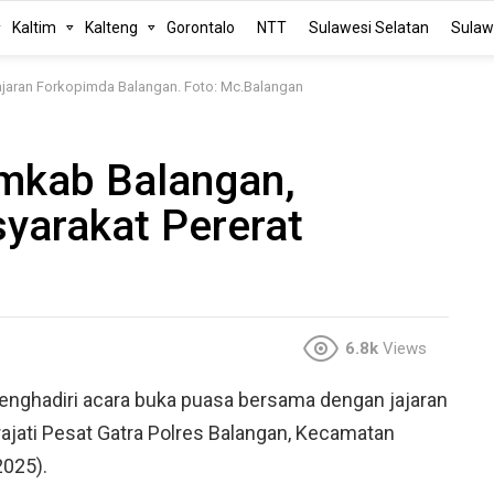
Kaltim
Kalteng
Gorontalo
NTT
Sulawesi Selatan
Sulaw
jajaran Forkopimda Balangan. Foto: Mc.Balangan
emkab Balangan,
yarakat Pererat
6.8k
Views
menghadiri acara buka puasa bersama dengan jajaran
irajati Pesat Gatra Polres Balangan, Kecamatan
2025).