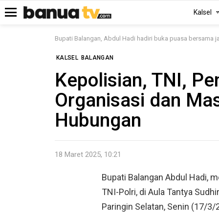
Kalsel
Menu
Bupati Balangan, Abdul Hadi hadiri buka puasa bersama 
KALSEL
BALANGAN
Kepolisian, TNI, P
Organisasi dan Mas
Hubungan
18 Maret 2025, 10:21
Bupati Balangan Abdul Hadi, 
TNI-Polri, di Aula Tantya Sudh
Paringin Selatan, Senin (17/3/