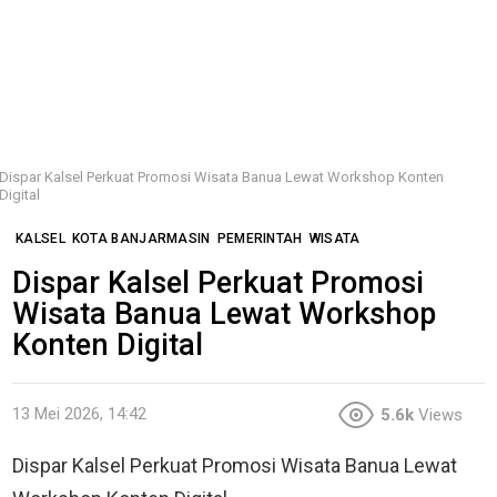
Dispar Kalsel Perkuat Promosi Wisata Banua Lewat Workshop Konten
Digital
KALSEL
KOTA BANJARMASIN
PEMERINTAH
WISATA
Dispar Kalsel Perkuat Promosi
Wisata Banua Lewat Workshop
Konten Digital
13 Mei 2026, 14:42
5.6k
Views
Dispar Kalsel Perkuat Promosi Wisata Banua Lewat