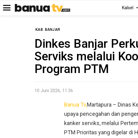
Kalsel
Menu
KAB. BANJAR
Dinkes Banjar Perk
Serviks melalui Ko
Program PTM
10 Juni 2026, 11:36
Banua Tv,
Martapura – Dinas K
upaya pencegahan dan pengend
kanker serviks, melalui Perte
PTM Prioritas yang digelar di 