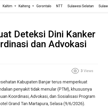
Kaltim
Kalteng
Gorontalo
NTT
Sulawesi Selatan
Sulaw
uat Deteksi Dini Kanker
ordinasi dan Advokasi
3
Views
esehatan Kabupaten Banjar terus memperkuat
alian penyakit tidak menular (PTM), khususnya
muan Koordinasi, Advokasi, dan Sosialisasi Program
Hotel Grand Tan Martapura, Selasa (9/6/2026).