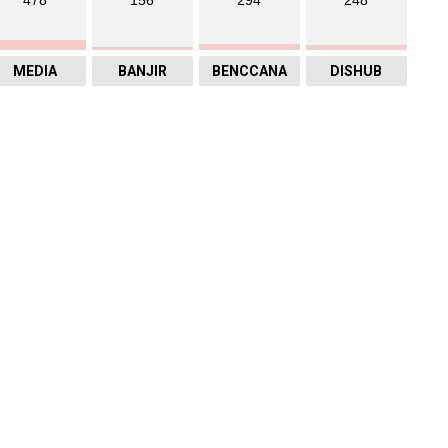
478
156
294
248
MEDIA
BANJIR
BENCCANA
DISHUB