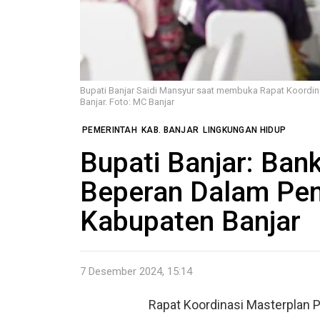
Bupati Banjar Saidi Mansyur saat membuka Rapat Koordi
Banjar. Foto: MC Banjar
PEMERINTAH
KAB. BANJAR
LINGKUNGAN HIDUP
Bupati Banjar: Ba
Beperan Dalam Pe
Kabupaten Banjar
7 Desember 2024, 15:14
Rapat Koordinasi Masterplan 