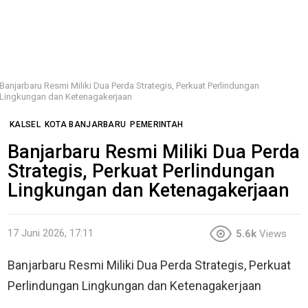
Banjarbaru Resmi Miliki Dua Perda Strategis, Perkuat Perlindungan
Lingkungan dan Ketenagakerjaan
KALSEL
KOTA BANJARBARU
PEMERINTAH
Banjarbaru Resmi Miliki Dua Perda
Strategis, Perkuat Perlindungan
Lingkungan dan Ketenagakerjaan
17 Juni 2026, 17:11
5.6k
Views
Banjarbaru Resmi Miliki Dua Perda Strategis, Perkuat
Perlindungan Lingkungan dan Ketenagakerjaan