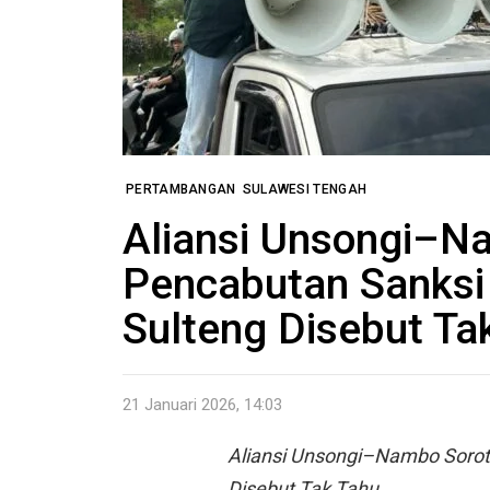
PERTAMBANGAN
SULAWESI TENGAH
Aliansi Unsongi–N
Pencabutan Sanksi
Sulteng Disebut Ta
21 Januari 2026, 14:03
Aliansi Unsongi–Nambo Sorot
Disebut Tak Tahu