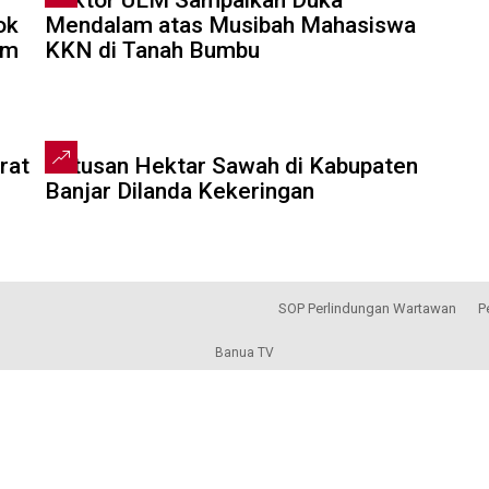
Rektor ULM Sampaikan Duka
ok
Mendalam atas Musibah Mahasiswa
am
KKN di Tanah Bumbu
2:54
rat
Ratusan Hektar Sawah di Kabupaten
Banjar Dilanda Kekeringan
SOP Perlindungan Wartawan
P
Banua TV