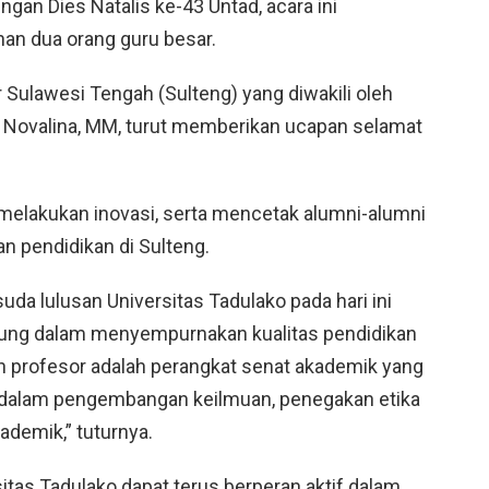
gan Dies Natalis ke-43 Untad, acara ini
an dua orang guru besar.
Sulawesi Tengah (Sulteng) yang diwakili oleh
. Novalina, MM, turut memberikan ucapan selamat
 melakukan inovasi, serta mencetak alumni-alumni
n pendidikan di Sulteng.
da lulusan Universitas Tadulako pada hari ini
ung dalam menyempurnakan kualitas pendidikan
n profesor adalah perangkat senat akademik yang
 dalam pengembangan keilmuan, penegakan etika
demik,” tuturnya.
itas Tadulako dapat terus berperan aktif dalam