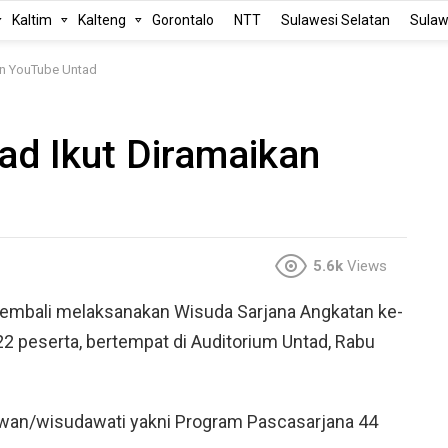
Kaltim
Kalteng
Gorontalo
NTT
Sulawesi Selatan
Sulaw
un YouTube Untad
ad Ikut Diramaikan
5.6k
Views
 kembali melaksanakan Wisuda Sarjana Angkatan ke-
22 peserta, bertempat di Auditorium Untad, Rabu
awan/wisudawati yakni Program Pascasarjana 44