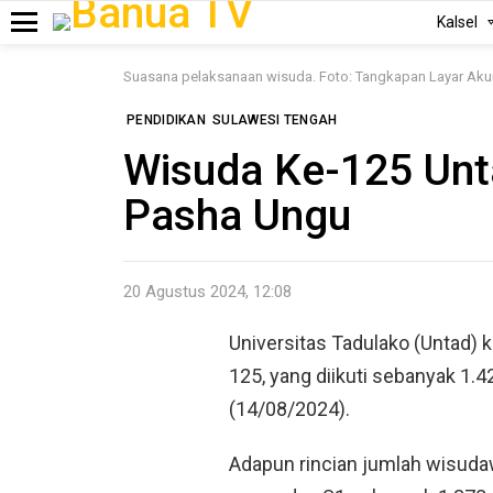
Kalsel
Menu
Suasana pelaksanaan wisuda. Foto: Tangkapan Layar Ak
PENDIDIKAN
SULAWESI TENGAH
Wisuda Ke-125 Unt
Pasha Ungu
20 Agustus 2024, 12:08
Universitas Tadulako (Untad)
125, yang diikuti sebanyak 1.4
(14/08/2024).
Adapun rincian jumlah wisud