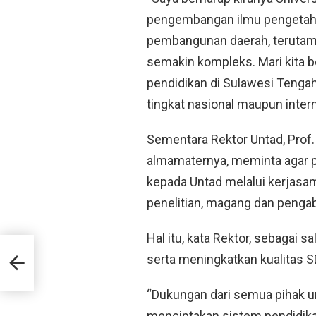
pengembangan ilmu pengetahua
pembangunan daerah, terutam
semakin kompleks. Mari kit
pendidikan di Sulawesi Tengah
tingkat nasional maupun intern
Sementara Rektor Untad, Prof. D
almamaternya, meminta agar 
kepada Untad melalui kerjasa
penelitian, magang dan penga
Hal itu, kata Rektor, sebagai
tival
serta meningkatkan kualitas 
lar
“Dukungan dari semua pihak 
menciptakan sistem pendidikan