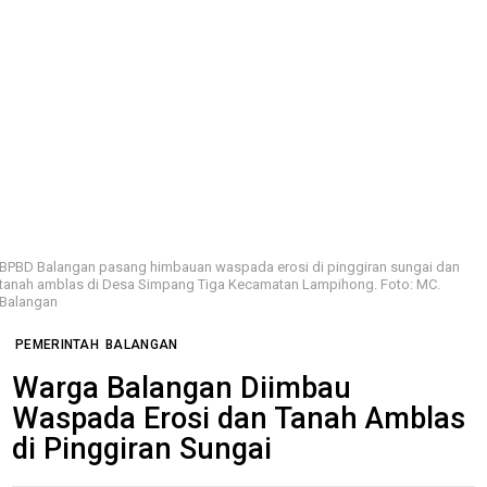
BPBD Balangan pasang himbauan waspada erosi di pinggiran sungai dan
tanah amblas di Desa Simpang Tiga Kecamatan Lampihong. Foto: MC.
Balangan
PEMERINTAH
BALANGAN
Warga Balangan Diimbau
Waspada Erosi dan Tanah Amblas
di Pinggiran Sungai