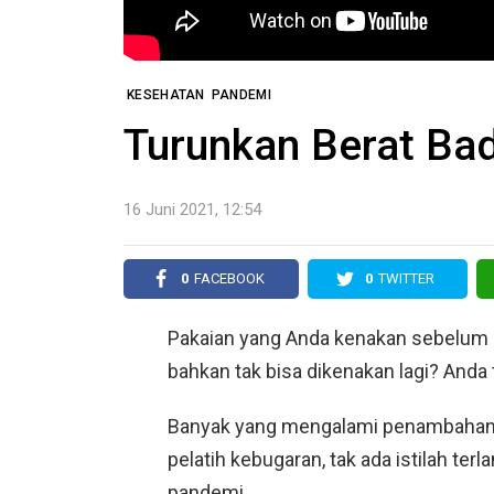
KESEHATAN
PANDEMI
Turunkan Berat Ba
16 Juni 2021, 12:54
0
FACEBOOK
0
TWITTER
Pakaian yang Anda kenakan sebelum 
bahkan tak bisa dikenakan lagi? Anda 
Banyak yang mengalami penambahan 
pelatih kebugaran, tak ada istilah ter
pandemi.