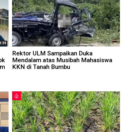
3:39
Rektor ULM Sampaikan Duka
ok
Mendalam atas Musibah Mahasiswa
am
KKN di Tanah Bumbu