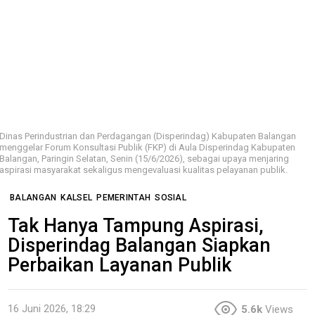
Dinas Perindustrian dan Perdagangan (Disperindag) Kabupaten Balangan
menggelar Forum Konsultasi Publik (FKP) di Aula Disperindag Kabupaten
Balangan, Paringin Selatan, Senin (15/6/2026), sebagai upaya menjaring
aspirasi masyarakat sekaligus mengevaluasi kualitas pelayanan publik.
BALANGAN
KALSEL
PEMERINTAH
SOSIAL
Tak Hanya Tampung Aspirasi,
Disperindag Balangan Siapkan
Perbaikan Layanan Publik
16 Juni 2026, 18:29
5.6k
Views