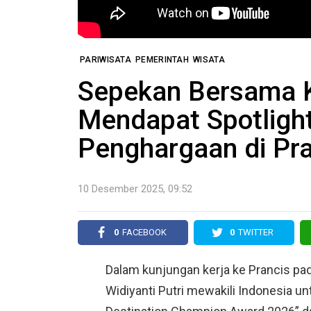
PARIWISATA
PEMERINTAH
WISATA
Sepekan Bersama K
Mendapat Spotligh
Penghargaan di Pra
10 Desember 2025, 09:52
0
FACEBOOK
0
TWITTER
Dalam kunjungan kerja ke Prancis pa
Widiyanti Putri mewakili Indonesia