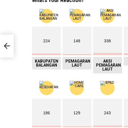
What's Your Reaction?
224
148
338
KABUPATEN
PEMAGARAN
AKSI
BALANGAN
LAUT
PEMAGARAN
LAUT
186
129
243