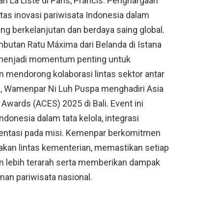
i La Liste di Paris, Prancis. Penghargaan
atas inovasi pariwisata Indonesia dalam
g berkelanjutan dan berdaya saing global.
mbutan Ratu Máxima dari Belanda di Istana
 menjadi momentum penting untuk
mendorong kolaborasi lintas sektor antar
u, Wamenpar Ni Luh Puspa menghadiri Asia
 Awards (ACES) 2025 di Bali. Event ini
donesia dalam tata kelola, integrasi
rientasi pada misi. Kemenpar berkomitmen
akan lintas kementerian, memastikan setiap
an lebih terarah serta memberikan dampak
an pariwisata nasional.