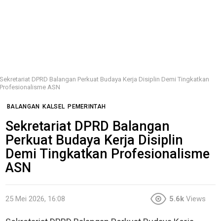
Sekretariat DPRD Balangan Perkuat Budaya Kerja Disiplin Demi Tingkatkan
Profesionalisme ASN
BALANGAN
KALSEL
PEMERINTAH
Sekretariat DPRD Balangan
Perkuat Budaya Kerja Disiplin
Demi Tingkatkan Profesionalisme
ASN
25 Mei 2026, 16:08
5.6k
Views