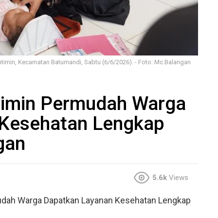
ntimin, Kecamatan Batumandi, Sabtu (6/6/2026). - Foto: Mc.Balangan
timin Permudah Warga
 Kesehatan Lengkap
gan
5.6k
Views
udah Warga Dapatkan Layanan Kesehatan Lengkap