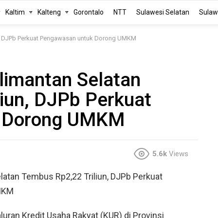
Kaltim
Kalteng
Gorontalo
NTT
Sulawesi Selatan
Sulaw
un, DJPb Perkuat Pengawasan untuk Dorong UMKM
limantan Selatan
iun, DJPb Perkuat
k Dorong UMKM
5.6k
Views
latan Tembus Rp2,22 Triliun, DJPb Perkuat
MKM
uran Kredit Usaha Rakyat (KUR) di Provinsi