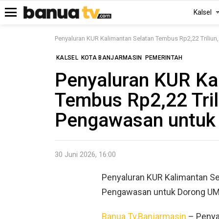
Kalsel
Menu
Penyaluran KUR Kalimantan Selatan Tembus Rp2,22 Trili
KALSEL
KOTA BANJARMASIN
PEMERINTAH
Penyaluran KUR Ka
Tembus Rp2,22 Tril
Pengawasan untu
30 Juni 2026, 16:00
Penyaluran KUR Kalimantan Se
Pengawasan untuk Dorong U
Banua Tv,Banjarmasin
– Penyal