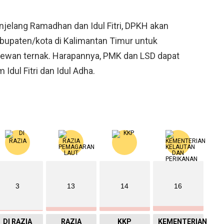
njelang Ramadhan dan Idul Fitri, DPKH akan
bupaten/kota di Kalimantan Timur untuk
 hewan ternak. Harapannya, PMK dan LSD dapat
dul Fitri dan Idul Adha.
3
13
14
16
DI RAZIA
RAZIA
KKP
KEMENTERIAN