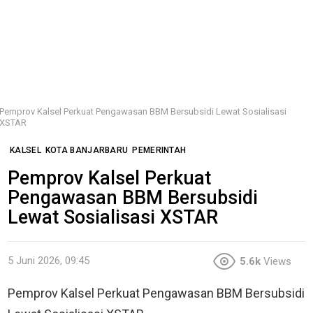
Pemprov Kalsel Perkuat Pengawasan BBM Bersubsidi Lewat Sosialisasi
XSTAR
KALSEL
KOTA BANJARBARU
PEMERINTAH
Pemprov Kalsel Perkuat
Pengawasan BBM Bersubsidi
Lewat Sosialisasi XSTAR
5 Juni 2026, 09:45
5.6k
Views
Pemprov Kalsel Perkuat Pengawasan BBM Bersubsidi