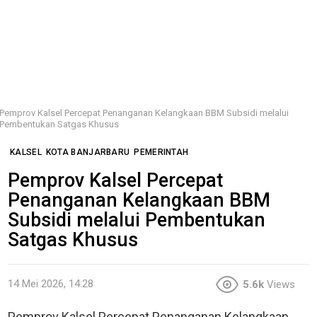
Pemprov Kalsel Percepat Penanganan Kelangkaan BBM Subsidi melalui
Pembentukan Satgas Khusus
KALSEL
KOTA BANJARBARU
PEMERINTAH
Pemprov Kalsel Percepat
Penanganan Kelangkaan BBM
Subsidi melalui Pembentukan
Satgas Khusus
14 Mei 2026, 14:28
5.6k
Views
Pemprov Kalsel Percepat Penanganan Kelangkaan