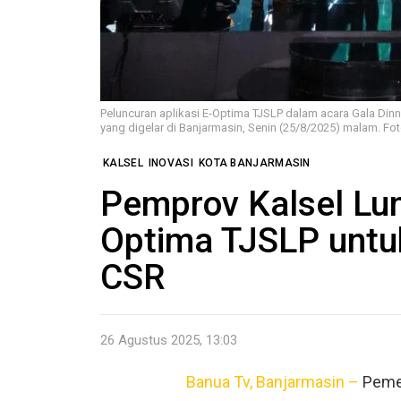
Peluncuran aplikasi E-Optima TJSLP dalam acara Gala Di
yang digelar di Banjarmasin, Senin (25/8/2025) malam. Fo
KALSEL
INOVASI
KOTA BANJARMASIN
Pemprov Kalsel Lun
Optima TJSLP untuk
CSR
26 Agustus 2025, 13:03
Banua Tv, Banjarmasin –
Pemer