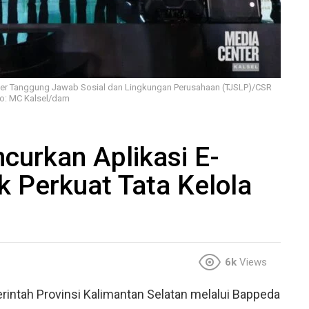
nner Tanggung Jawab Sosial dan Lingkungan Perusahaan (TJSLP)/CSR
to: MC Kalsel/dam
curkan Aplikasi E-
 Perkuat Tata Kelola
6k
Views
intah Provinsi Kalimantan Selatan melalui Bappeda