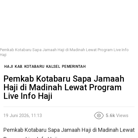
Pemkab Kotabaru Sapa Jamaah Haji di Madinah Lewat Program Live Info
Haji
HAJI
KAB. KOTABARU
KALSEL
PEMERINTAH
Pemkab Kotabaru Sapa Jamaah
Haji di Madinah Lewat Program
Live Info Haji
19 Juni 2026, 11:13
5.6k
Views
Pemkab Kotabaru Sapa Jamaah Haji di Madinah Lewat