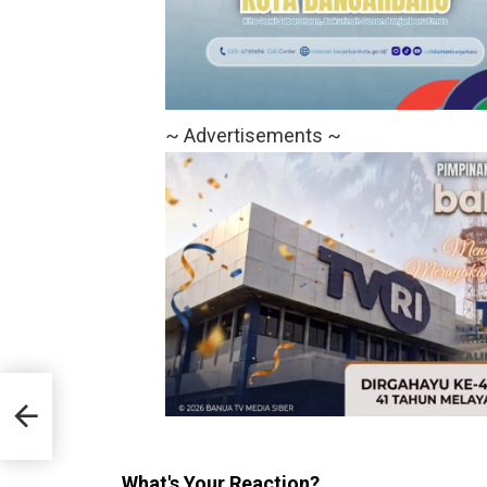
~ Advertisements ~
r
What's Your Reaction?