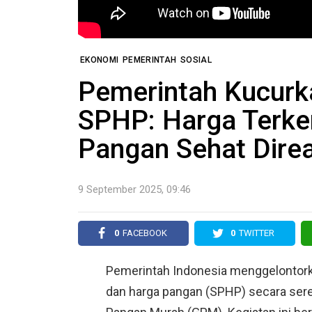
EKONOMI
PEMERINTAH
SOSIAL
Pemerintah Kucurk
SPHP: Harga Terken
Pangan Sehat Direa
9 September 2025, 09:46
0
FACEBOOK
0
TWITTER
Pemerintah Indonesia menggelontorka
dan harga pangan (SPHP) secara sere