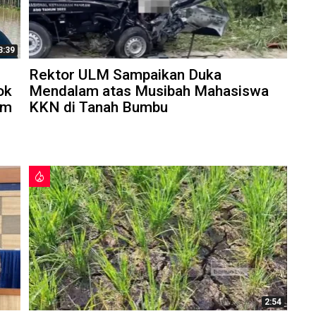
3:39
Rektor ULM Sampaikan Duka
ok
Mendalam atas Musibah Mahasiswa
am
KKN di Tanah Bumbu
2:54