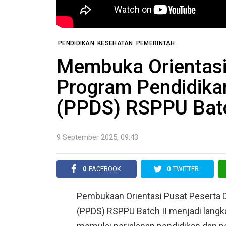
PENDIDIKAN
KESEHATAN
PEMERINTAH
Membuka Orientasi
Program Pendidikan
(PPDS) RSPPU Batc
9 September 2025, 09:43
0
FACEBOOK
0
TWITTER
Pembukaan Orientasi Pusat Peserta D
(PPDS) RSPPU Batch II menjadi langka