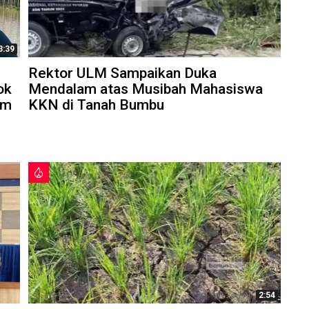
3:39
Rektor ULM Sampaikan Duka
ok
Mendalam atas Musibah Mahasiswa
am
KKN di Tanah Bumbu
2:54