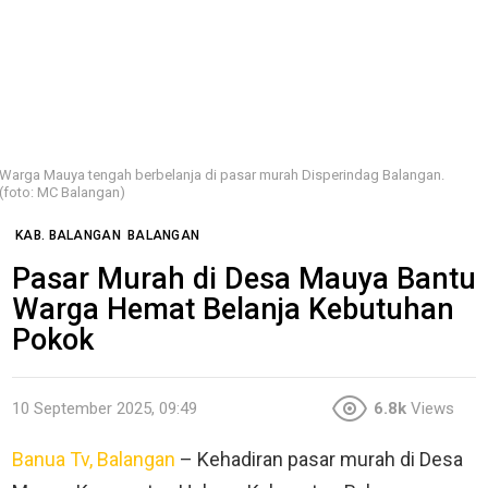
Warga Mauya tengah berbelanja di pasar murah Disperindag Balangan.
(foto: MC Balangan)
KAB. BALANGAN
BALANGAN
Pasar Murah di Desa Mauya Bantu
Warga Hemat Belanja Kebutuhan
Pokok
10 September 2025, 09:49
6.8k
Views
Banua Tv, Balangan
– Kehadiran pasar murah di Desa