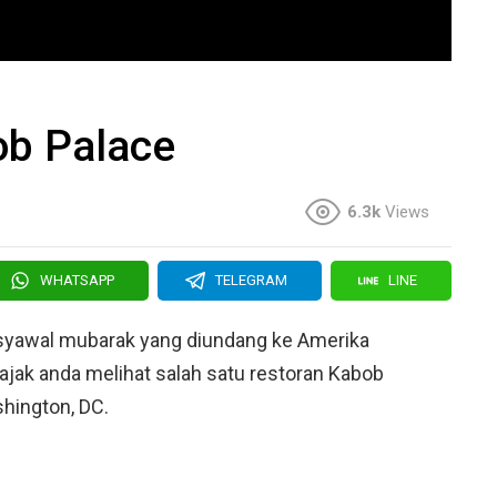
ob Palace
6.3k
Views
WHATSAPP
TELEGRAM
LINE
 syawal mubarak yang diundang ke Amerika
ajak anda melihat salah satu restoran Kabob
hington, DC.