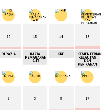
12
15
14
18
DI RAZIA
RAZIA
KKP
KEMENTERIAN
PEMAGARAN
KELAUTAN
LAUT
DAN
PERIKANAN
7
3
9
17