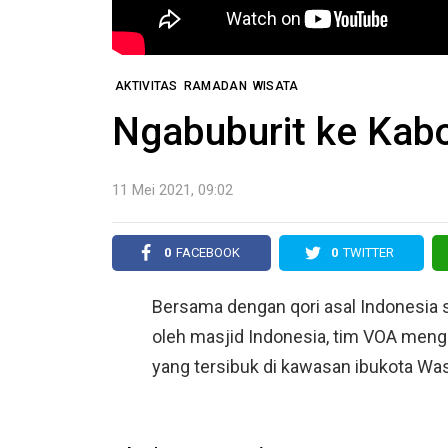
AKTIVITAS
RAMADAN
WISATA
Ngabuburit ke Kab
11 Mei 2021, 09:02
0
FACEBOOK
0
TWITTER
Bersama dengan qori asal Indonesia
oleh masjid Indonesia, tim VOA meng
yang tersibuk di kawasan ibukota Was