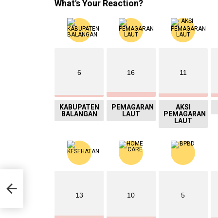
What's Your Reaction?
6
16
11
KABUPATEN
PEMAGARAN
AKSI
BALANGAN
LAUT
PEMAGARAN
LAUT
Akun
13
10
5