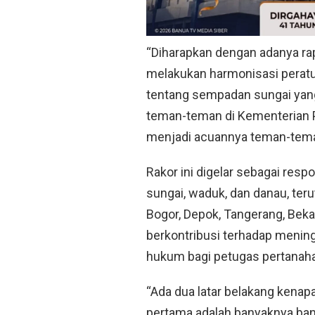
“Diharapkan dengan adanya rap
melakukan harmonisasi peratu
tentang sempadan sungai yang
teman-teman di Kementerian P
menjadi acuannya teman-teman
Rakor ini digelar sebagai re
sungai, waduk, dan danau, ter
Bogor, Depok, Tangerang, Bekas
berkontribusi terhadap mening
hukum bagi petugas pertanah
“Ada dua latar belakang kenapa
pertama adalah banyaknya ban