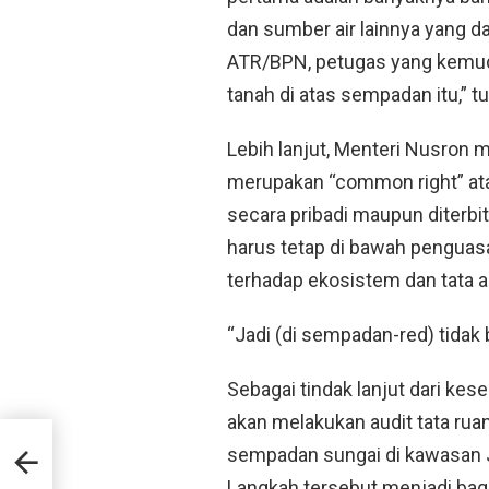
dan sumber air lainnya yang d
ATR/BPN, petugas yang kemud
tanah di atas sempadan itu,” 
Lebih lanjut, Menteri Nusro
merupakan “common right” atau
secara pribadi maupun diterbit
harus tetap di bawah penguas
terhadap ekosistem dan tata ai
“Jadi (di sempadan-red) tidak
Sebagai tindak lanjut dari ke
akan melakukan audit tata ruan
ahan
sempadan sungai di kawasan 
7
Langkah tersebut menjadi bagi