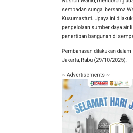
Nusron Wahid, mendorong ada
sempadan sungai bersama Wak
Kusumastuti. Upaya ini dilak
pengelolaan sumber daya air l
penertiban bangunan di sempad
Pembahasan dilakukan dalam R
Jakarta, Rabu (29/10/2025).
~ Advertisements ~