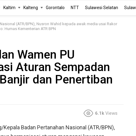
Kaltim
Kalteng
Gorontalo
NTT
Sulawesi Selatan
Sulaw
n Nasional (ATR/BPN), Nusron Wahid kepada awak media usai Rakor
oto: Humas Kementerian ATR BPN
dan Wamen PU
asi Aturan Sempadan
Banjir dan Penertiban
6.1k
Views
ng/Kepala Badan Pertanahan Nasional (ATR/BPN),