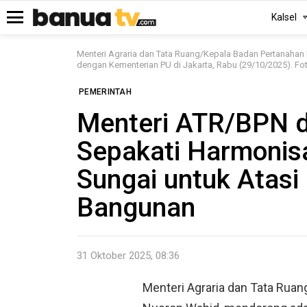
Kalsel
Menu
Menteri Agraria dan Tata Ruang/Kepala Badan Pertanaha
dengan Kementerian PU di Jakarta, Rabu (29/10/2025). F
PEMERINTAH
Menteri ATR/BPN 
Sepakati Harmonis
Sungai untuk Atasi 
Bangunan
31 Oktober 2025, 08:36
Menteri Agraria dan Tata Rua