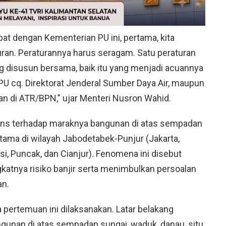
at dengan Kementerian PU ini, pertama, kita
ran. Peraturannya harus seragam. Satu peraturan
 disusun bersama, baik itu yang menjadi acuannya
U cq. Direktorat Jenderal Sumber Daya Air, maupun
 di ATR/BPN,” ujar Menteri Nusron Wahid.
spons terhadap maraknya bangunan di atas sempadan
utama di wilayah Jabodetabek-Punjur (Jakarta,
i, Puncak, dan Cianjur). Fenomena ini disebut
katnya risiko banjir serta menimbulkan persoalan
an.
 pertemuan ini dilaksanakan. Latar belakang
gunan di atas sempadan sungai, waduk, danau, situ,