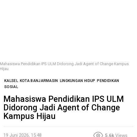
Mahasiswa Pendidikan IPS ULM Didorong Jadi Agent of Change Kampus
Hijau
KALSEL
KOTA BANJARMASIN
LINGKUNGAN HIDUP
PENDIDIKAN
SOSIAL
Mahasiswa Pendidikan IPS ULM
Didorong Jadi Agent of Change
Kampus Hijau
19 Juni 2026, 15:48
5.6k
Views