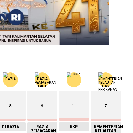
8
9
11
7
DI RAZIA
RAZIA
KKP
KEMENTERIAN
PEMAGARAN
KELAUTAN