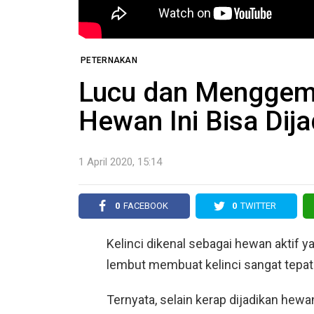
PETERNAKAN
Lucu dan Menggem
Hewan Ini Bisa Dij
1 April 2020, 15:14
0
FACEBOOK
0
TWITTER
Kelinci dikenal sebagai hewan aktif
lembut membuat kelinci sangat tepat 
Ternyata, selain kerap dijadikan hewa