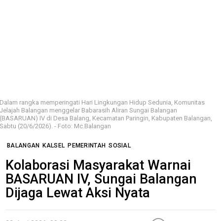
Dalam rangka memperingati Hari Lingkungan Hidup Sedunia, Komunitas
Jelajah Balangan menggelar Babarasih Aliran Sungai Balangan
(BASARUAN) IV di Desa Balang, Kecamatan Paringin, Kabupaten Balangan,
Sabtu (20/6/2026). - Foto: Mc.Balangan
BALANGAN
KALSEL
PEMERINTAH
SOSIAL
Kolaborasi Masyarakat Warnai
BASARUAN IV, Sungai Balangan
Dijaga Lewat Aksi Nyata