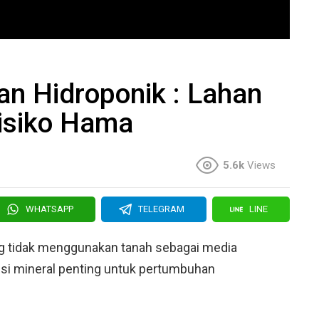
n Hidroponik : Lahan
Risiko Hama
5.6k
Views
WHATSAPP
TELEGRAM
LINE
g tidak menggunakan tanah sebagai media
risi mineral penting untuk pertumbuhan