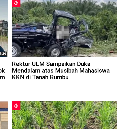
3:39
Rektor ULM Sampaikan Duka
ok
Mendalam atas Musibah Mahasiswa
am
KKN di Tanah Bumbu