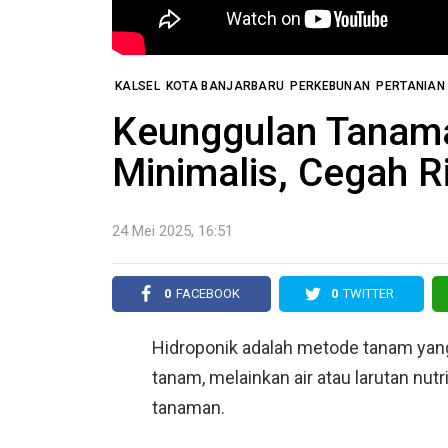
KALSEL
KOTA BANJARBARU
PERKEBUNAN
PERTANIAN
Keunggulan Tanama
Minimalis, Cegah 
24 Mei 2025, 16:51
0
FACEBOOK
0
TWITTER
Hidroponik adalah metode tanam yan
tanam, melainkan air atau larutan nut
tanaman.