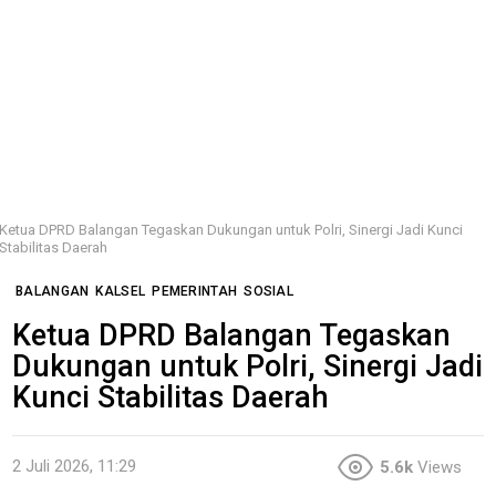
Ketua DPRD Balangan Tegaskan Dukungan untuk Polri, Sinergi Jadi Kunci
Stabilitas Daerah
BALANGAN
KALSEL
PEMERINTAH
SOSIAL
Ketua DPRD Balangan Tegaskan
Dukungan untuk Polri, Sinergi Jadi
Kunci Stabilitas Daerah
2 Juli 2026, 11:29
5.6k
Views