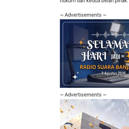
hukum dari kedua belah pihak.
~ Advertisements ~
~ Advertisements ~