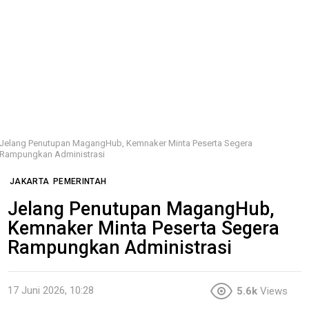
Jelang Penutupan MagangHub, Kemnaker Minta Peserta Segera
Rampungkan Administrasi
JAKARTA
PEMERINTAH
Jelang Penutupan MagangHub,
Kemnaker Minta Peserta Segera
Rampungkan Administrasi
17 Juni 2026, 10:28
5.6k
Views