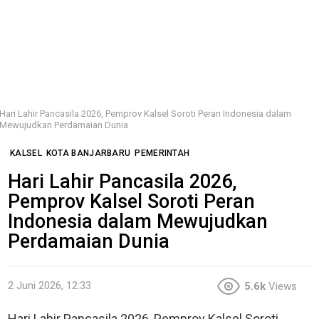
Hari Lahir Pancasila 2026, Pemprov Kalsel Soroti Peran Indonesia dalam
Mewujudkan Perdamaian Dunia
KALSEL
KOTA BANJARBARU
PEMERINTAH
Hari Lahir Pancasila 2026,
Pemprov Kalsel Soroti Peran
Indonesia dalam Mewujudkan
Perdamaian Dunia
2 Juni 2026, 12:33
5.6k
Views
Hari Lahir Pancasila 2026, Pemprov Kalsel Soroti