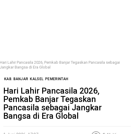
Hari Lahir Pancasila 2026, Pemkab Banjar Tegaskan Pancasila sebagai
Jangkar Bangsa di Era Global
KAB. BANJAR
KALSEL
PEMERINTAH
Hari Lahir Pancasila 2026,
Pemkab Banjar Tegaskan
Pancasila sebagai Jangkar
Bangsa di Era Global