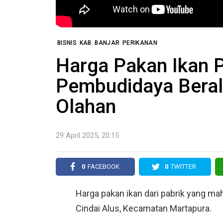
BISNIS
KAB. BANJAR
PERIKANAN
Harga Pakan Ikan P
Pembudidaya Beral
Olahan
29 April 2025, 20:15
0
FACEBOOK
0
TWITTER
Harga pakan ikan dari pabrik yang ma
Cindai Alus, Kecamatan Martapura.