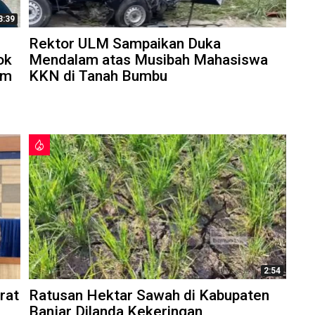
3:39
Rektor ULM Sampaikan Duka
ok
Mendalam atas Musibah Mahasiswa
am
KKN di Tanah Bumbu
2:54
rat
Ratusan Hektar Sawah di Kabupaten
Banjar Dilanda Kekeringan