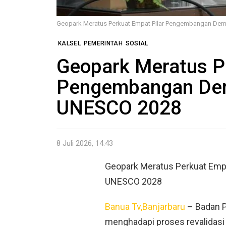
Geopark Meratus Perkuat Empat Pilar Pengembangan Dem
KALSEL
PEMERINTAH
SOSIAL
Geopark Meratus P
Pengembangan Demi
UNESCO 2028
8 Juli 2026, 14:43
Geopark Meratus Perkuat Emp
UNESCO 2028
Banua Tv,Banjarbaru
– Badan P
menghadapi proses revalidas