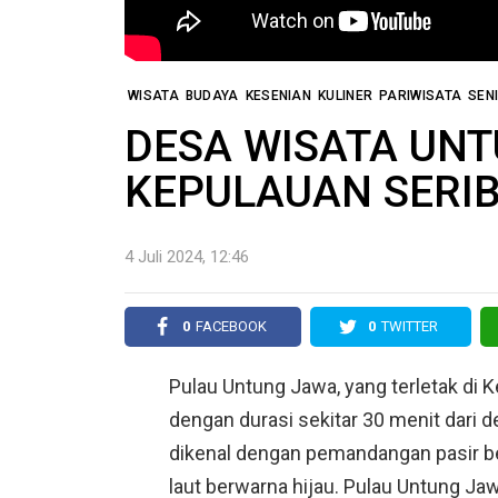
WISATA
BUDAYA
KESENIAN
KULINER
PARIWISATA
SEN
DESA WISATA UN
KEPULAUAN SERIB
4 Juli 2024, 12:46
0
FACEBOOK
0
TWITTER
Pulau Untung Jawa, yang terletak di K
dengan durasi sekitar 30 menit dari 
dikenal dengan pemandangan pasir be
laut berwarna hijau. Pulau Untung Ja