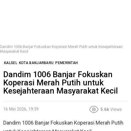
Dandim 1006 Banjar Fokuskan Koperasi Merah Putih untuk Kesejahteraan
Masyarakat Kecil
KALSEL
KOTA BANJARBARU
PEMERINTAH
Dandim 1006 Banjar Fokuskan
Koperasi Merah Putih untuk
Kesejahteraan Masyarakat Kecil
16 Mei 2026, 19:39
5.6k
Views
Dandim 1006 Banjar Fokuskan Koperasi Merah Putih