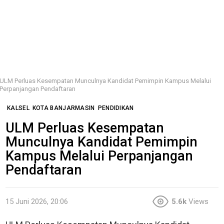
ULM Perluas Kesempatan Munculnya Kandidat Pemimpin Kampus Melalui
Perpanjangan Pendaftaran
KALSEL
KOTA BANJARMASIN
PENDIDIKAN
ULM Perluas Kesempatan
Munculnya Kandidat Pemimpin
Kampus Melalui Perpanjangan
Pendaftaran
15 Juni 2026, 20:06
5.6k
Views