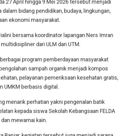
a 27 April hingga 9 Mei 2026 tersebut menjadi
a dalam bidang pendidikan, budaya, lingkungan,
aan ekonomi masyarakat.
itrialini bersama koordinator lapangan Ners Imran
multidisipliner dari ULM dan UTM.
, berbagai program pemberdayaan masyarakat
han pengolahan sampah organik menjadi kompos
sehatan, pelayanan pemeriksaan kesehatan gratis,
 UMKM berbasis digital.
ng menarik perhatian yakni pengenalan batik
Selatan kepada siswa Sekolah Kebangsaan FELDA
t dan mewarnai kain.
 Banjar, kegiatan tersebut juga menjadi sarana