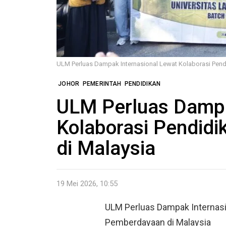
ULM Perluas Dampak Internasional Lewat Kolaborasi Pen
JOHOR
PEMERINTAH
PENDIDIKAN
ULM Perluas Dampa
Kolaborasi Pendid
di Malaysia
19 Mei 2026, 10:55
ULM Perluas Dampak Internasi
Pemberdayaan di Malaysia